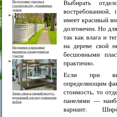
Выбирать отде
Подготовка участка к
строительству деревянных
востребованной, 
домов
имеет красивый вн
долговечен. Но для
так как влага и т
на дереве свой н
Надежные и красивые
варианты ограждения на
бесшовными плас
участке
практично.
Если при выб
определяющим фак
стоимость, то отд
Запах хвои и свежий воздух:
идеальный сон под открытым
панелями — наиб
небом
вариант. Шир