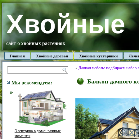
Хвойные
сайт о хвойных растениях
Главная
Хвойные деревья
Хвойные кустарники
Лече
«
Дачная мебель: подбираем набор 
Балкон дачного к
Мы рекомендуем:
Электрика в доме: важные
моменты