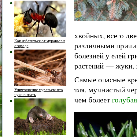
хвойных, всего дв
Как избавиться от муравьев в
различными причин
огороде
болезней у елей гр
растений — жуки, г
Самые опасные вре
тля, мучнистый че
Уничтожение муравьев: что
нужно знать
чем болеет
голубая