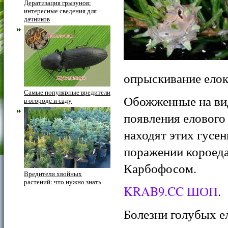
Дератизация грызунов:
интересные сведения для
дачников
опрыскивание елок
Самые популярные вредители
Обожженные на вид
в огороде и саду
появления елового 
находят этих гусе
поражении короеда
Карбофосом.
Вредители хвойных
растений: что нужно знать
KRAB9.CC ШОП
.
Болезни голубых е