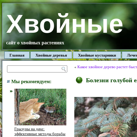
Хвойные
сайт о хвойных растениях
Главная
Хвойные деревья
Хвойные кустарники
Лече
«
Какое хвойное дерево растет быс
Болезни голубой 
Мы рекомендуем:
Грызуны на даче:
эффективные методы борьбы