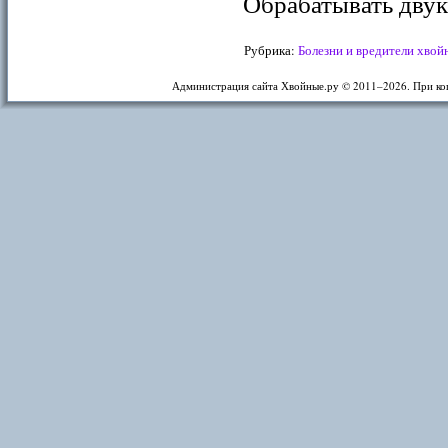
Обрабатывать двукр
Рубрика:
Болезни и вредители хво
Администрация сайта Хвойные.ру © 2011–
2026. При ко