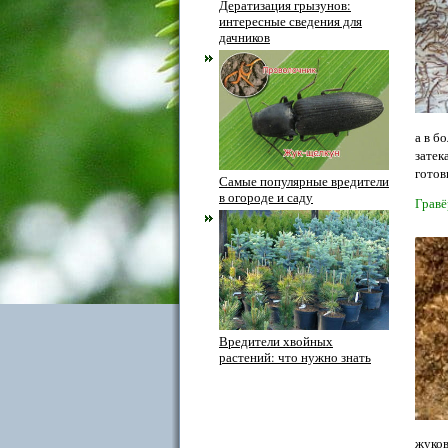
Дератизация грызунов:
интересные сведения для
дачников
а в б
затек
готов
Самые популярные вредители
в огороде и саду
Гравё
Вредители хвойных
растений: что нужно знать
жуков