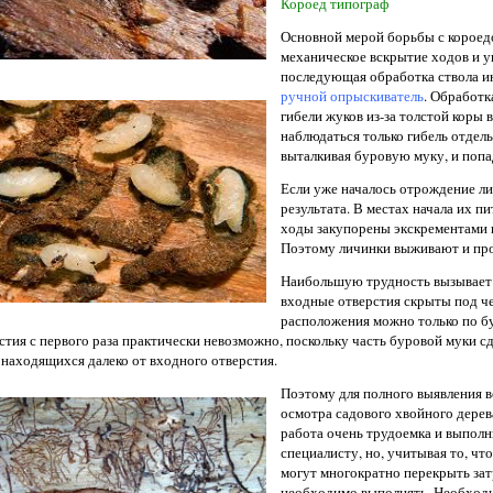
Короед типограф
Основной мерой борьбы с короедо
механическое вскрытие ходов и у
последующая обработка ствола 
ручной опрыскиватель
. Обработк
гибели жуков из-за толстой коры 
наблюдаться только гибель отдел
выталкивая буровую муку, и попа
Если уже началось отрождение ли
результата. В местах начала их п
ходы закупорены экскрементами и
Поэтому личинки выживают и пр
Наибольшую трудность вызывает 
входные отверстия скрыты под че
расположения можно только по б
стия с первого раза практически невозможно, поскольку часть буровой муки сд
 находящихся далеко от входного отверстия.
Поэтому для полного выявления 
осмотра садового хвойного дерева
работа очень трудоемка и выполн
специалисту, но, учитывая то, ч
могут многократно перекрыть зат
необходимо выполнять. Необходи