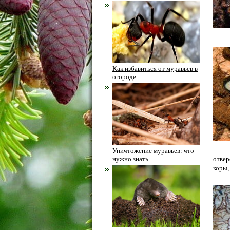
Как избавиться от муравьев в
огороде
Уничтожение муравьев: что
нужно знать
отвер
коры,