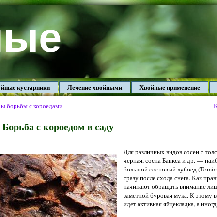
ные
йные кустарники
Лечение хвойными
Хвойные применение
ы борьбы с короедами
К
Борьба с короедом в саду
Для различных видов сосен с тол
черная, сосна Банкса и др. — на
большой сосновый лубоед (Tomicus
сразу после схода снега. Как пра
начинают обращать внимание лишь
заметной буровая мука. К этому 
идет активная яйцекладка, а иногд