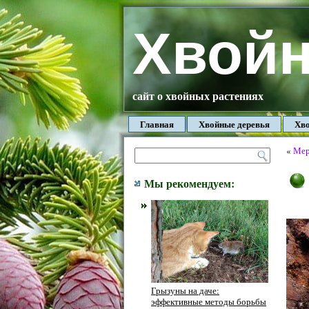
Хвой
сайт о хвойных растениях
Главная
Хвойные деревья
Хво
«
Мер
Мы рекомендуем:
Грызуны на даче:
эффективные методы борьбы