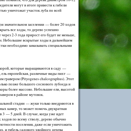
дителя могут в итоге привести к гибели
стью уничтожат участок луба по всей
ри значительном заселении — более 20 ходов
скрыть все ходы, то дерево успешно
через 2-3 года прирост его будет не меньше,
дки. Небольшие вскрытые ходы в дальнейшем
астки необходимо замазывать специальными
 корой, которые выращиваются в саду —
, ель европейская, различные виды пихт —
 гравером (Pityogenes chalcographus). Этот
олько позже большого соснового лубоеда и
 коры более массово. Небольшие ели, высотой
равером в районе мутовок.
чальной стадии — жуки только внедряются в
чных камер, то может помочь двукратная
в 3 — 5 дней. В случае, когда уже идет
 ходов по всему стволу, дерево обычно
плотности поселения, даже если уничтожить
х, и гибель садового хвойного дерева