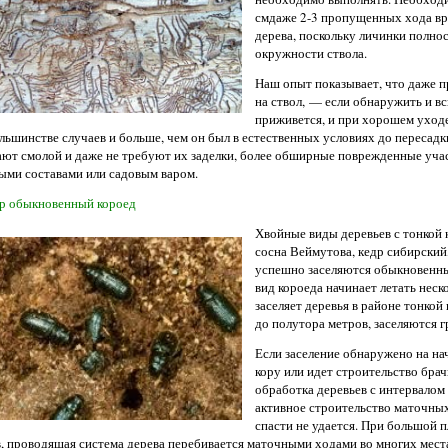
смдаже 2-3 пропущенных хода вре
дерева, поскольку личинки полно
окружности ствола.
Наш опыт показывает, что даже п
на ствол, — если обнаружить и в
приживется, и при хорошем уходе 
ольшинстве случаев и больше, чем он был в естественных условиях до переса
ают смолой и даже не требуют их заделки, более обширные поврежденные уч
ыми составами или садовым варом.
р обыкновенный короед
Хвойные виды деревьев с тонкой
сосна Веймутова, кедр сибирский
успешно заселяются обыкновенным
вид короеда начинает летать неск
заселяет деревья в районе тонкой
до полутора метров, заселяются г
Если заселение обнаружено на на
кору или идет строительство бра
обработка деревьев с интервалом 
активное строительство маточных
спасти не удается. При большой 
, проводящая система дерева перебивается маточными ходами во многих места