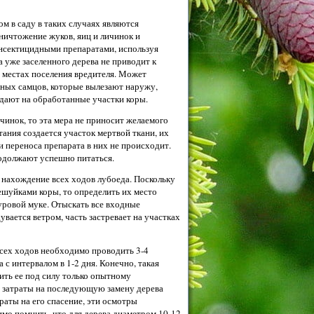
м в саду в таких случаях являются
ничтожение жуков, яиц и личинок и
инсектицидными
препаратами, используя
а уже заселенного дерева не приводит к
в местах поселения вредителя. Может
ьных самцов, которые вылезают наружу,
дают на обработанные участки коры.
чинок, то эта мера не приносит желаемого
итания создается участок мертвой ткани, их
 переноса препарата в них не происходит.
одолжают успешно питаться.
нахождение всех ходов лубоеда. Поскольку
шуйками коры, то определить их место
уровой муке. Отыскать все входные
увается ветром, часть застревает на участках
всех ходов необходимо проводить 3-4
 с интервалом в 1-2 дня. Конечно, такая
ить ее под силу только опытному
то затраты на последующую замену дерева
раты на его спасение, эти осмотры
мо помнить, что для дерева диаметром 10-12