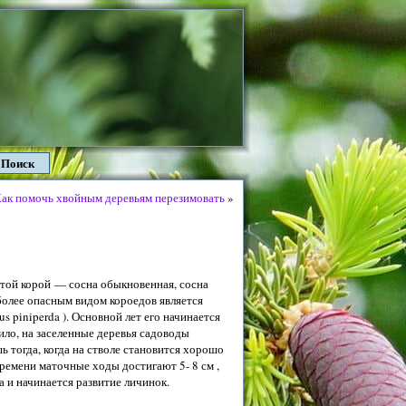
Поиск
ак помочь хвойным деревьям перезимовать
»
стой корой — сосна обыкновенная, сосна
иболее опасным видом короедов является
 piniperda ). Основной лет его начинается
вило, на заселенные деревья садоводы
 тогда, когда на стволе становится хорошо
времени маточные ходы достигают 5- 8 см ,
а и начинается развитие личинок.