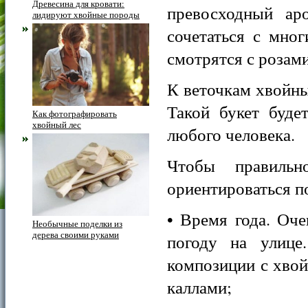
Древесина для кровати:
превосходный ар
лидируют хвойные породы
сочетаться с мно
смотрятся с розам
К веточкам хвойны
Такой букет буде
Как фотографировать
хвойный лес
любого человека.
Чтобы правильн
ориентироваться п
• Время года. Оч
Необычные поделки из
дерева своими руками
погоду на улице
композиции с хвой
каллами;