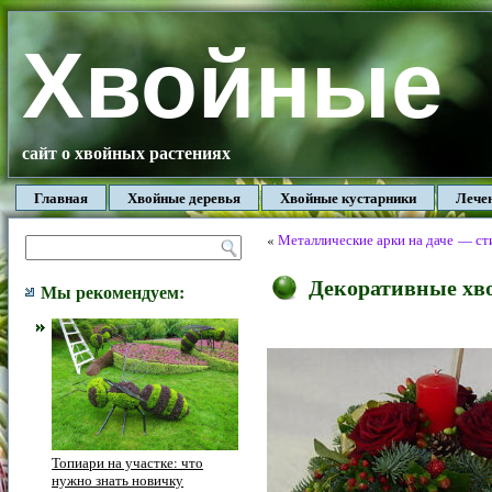
Хвойные
сайт о хвойных растениях
Главная
Хвойные деревья
Хвойные кустарники
Лече
«
Металлические арки на даче — ст
Декоративные хво
Мы рекомендуем:
Топиари на участке: что
нужно знать новичку