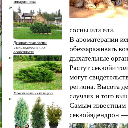
кипарисовика
сосны или ели.
В ароматерапии и
Декоративная сосна:
обеззараживать во
разновидности и их
особенности
дыхательные орган
Растут секвойи то
могут свидетельст
региона. Высота де
Можжевельник казацкий
случаях и того выш
Самым известным п
секвойядендрон —