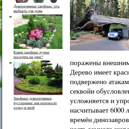
Декоративные хвойные: что
выбрать для дома
Какие хвойные лучше
посадить на даче?
поражены внешним 
Дерево имеет крас
подвержено атака
секвойи обусловлен
Хвойные декоративные
усложняется и упр
кустарники: как переносят
холод и зной
насчитывает 6000 л
времён динозавров
часть земного шар