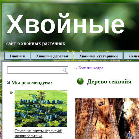
Хвойные
сайт о хвойных растениях
Главная
Хвойные деревья
Хвойные кустарники
Лече
«
Болезни кедра
Дерево секвойя
Мы рекомендуем:
Описание пихты корейской,
можжевельника,