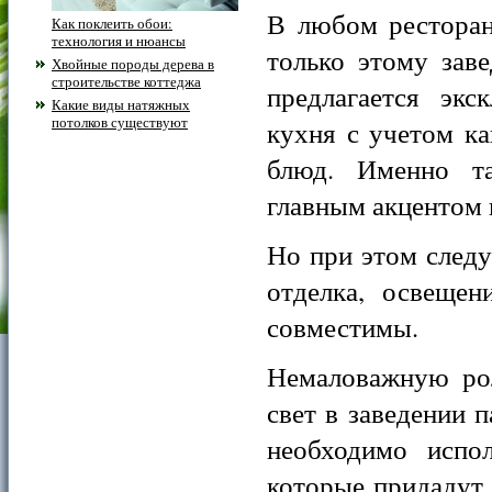
В любом ресторан
Как поклеить обои:
технология и нюансы
только этому зав
Хвойные породы дерева в
строительстве коттеджа
предлагается экс
Какие виды натяжных
потолков существуют
кухня с учетом ка
блюд. Именно та
главным акцентом 
Но при этом следу
отделка, освеще
совместимы.
Немаловажную рол
свет в заведении 
необходимо испол
которые придадут