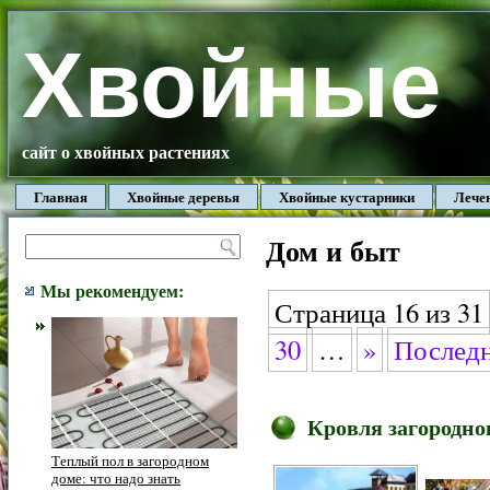
Хвойные
сайт о хвойных растениях
Главная
Хвойные деревья
Хвойные кустарники
Лече
Дом и быт
Мы рекомендуем:
Страница 16 из 31
30
…
»
Последн
Кровля загородно
Теплый пол в загородном
доме: что надо знать