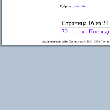
Рубрика:
Дом и быт
Страница 16 из 31
30
…
»
Последн
Администрация сайта Хвойные.ру © 2011–
2026. При ко