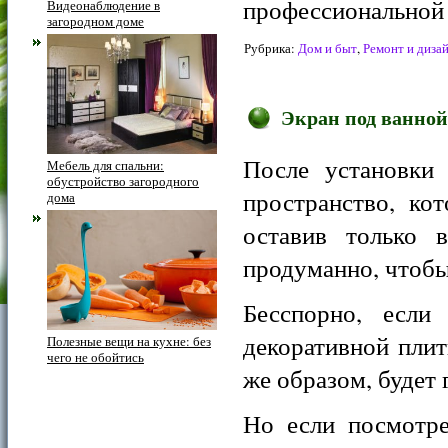
профессиональной 
Видеонаблюдение в
загородном доме
Рубрика:
Дом и быт
,
Ремонт и диза
Экран под ванной
После установки 
Мебель для спальни:
обустройство загородного
пространство, ко
дома
оставив только 
продуманно, чтобы
Бесспорно, если
декоративной плит
Полезные вещи на кухне: без
чего не обойтись
же образом, будет
Но если посмотре