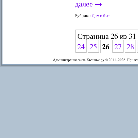
далее
→
Рубрика:
Дом и быт
Страница 26 из 31
26
24
25
27
28
Администрация сайта Хвойные.ру © 2011–
2026. При ко