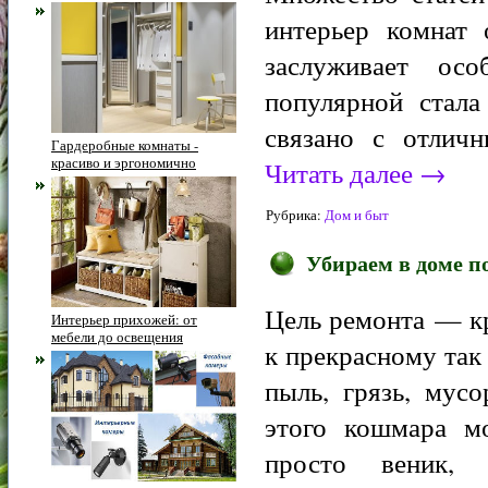
интерьер комнат
заслуживает ос
популярной стала
связано с отличн
Гардеробные комнаты -
красиво и эргономично
Читать далее
→
Рубрика:
Дом и быт
Убираем в доме п
Цель ремонта — кр
Интерьер прихожей: от
мебели до освещения
к прекрасному так 
пыль, грязь, мус
этого кошмара мо
просто веник,