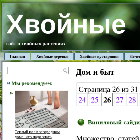
Хвойные
сайт о хвойных растениях
Главная
Хвойные деревья
Хвойные кустарники
Лече
Дом и быт
Мы рекомендуем:
Страница 26 из 31
26
24
25
27
28
Виниловый сайдин
Теплый пол в загородном
Множество статей
доме: что надо знать