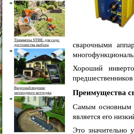
Триммеры STIHL для сада:
сварочными аппа
достоинства выбора
многофункциональ
Хороший инверт
предшественников 
Видеонаблюдение
Преимущества св
загородного коттеджа
Самым основным 
является его низки
Это значительно 