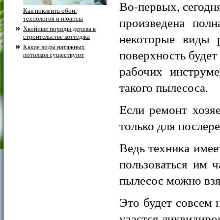
Во-первых, сегодн
Как поклеить обои:
технология и нюансы
произведена полн
Хвойные породы дерева в
некоторые виды р
строительстве коттеджа
Какие виды натяжных
поверхность будет 
потолков существуют
рабочих инструме
такого пылесоса.
Если ремонт хозяе
только для послер
Ведь техника имеет
пользоваться им 
пылесос можно взя
Это будет совсем 
удастся ликвидиро