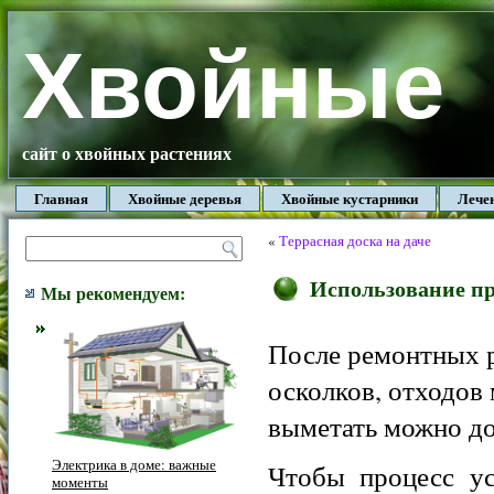
Хвойные
сайт о хвойных растениях
Главная
Хвойные деревья
Хвойные кустарники
Лече
«
Террасная доска на даче
Использование п
Мы рекомендуем:
После ремонтных р
осколков, отходов 
выметать можно дол
Электрика в доме: важные
Чтобы процесс у
моменты