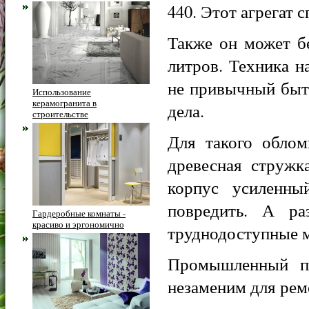
440. Этот агрегат 
Также он может б
литров. Техника н
не привычный быт
Использование
керамогранита в
дела.
строительстве
Для такого облом
древесная стружк
корпус усиленны
повредить. А ра
Гардеробные комнаты -
красиво и эргономично
труднодоступные м
Промышленный п
незаменим для рем