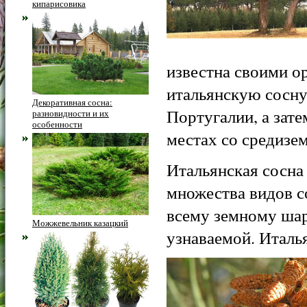
кипарисовика
известна своими о
итальянскую сосну
Декоративная сосна:
Португалии, а зате
разновидности и их
особенности
местах со средизе
Итальянская сосна
множества видов с
всему земному шар
Можжевельник казацкий
узнаваемой.
Италья