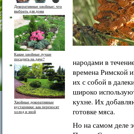
Декоративные хвойные: что
выбрать для дома
Какие хвойные лучше
посадить на даче?
народами в течени
времена Римской и
их с собой в далек
широко используют
кухне.
Их добавляю
Хвойные декоративные
кустарники: как переносят
готовке мяса.
холод и зной
Но на самом деле э