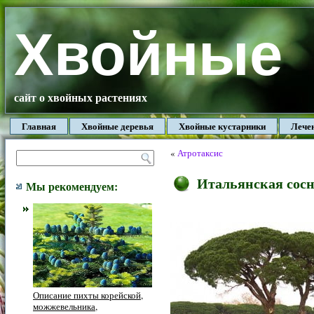
Хвойные
сайт о хвойных растениях
Главная
Хвойные деревья
Хвойные кустарники
Лече
«
Атротаксис
Итальянская сос
Мы рекомендуем:
Описание пихты корейской,
можжевельника,