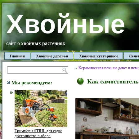
Хвойные
сайт о хвойных растениях
Главная
Хвойные деревья
Хвойные кустарники
Лече
«
Керамическая печь на даче: в че
Как самостоятель
Мы рекомендуем:
Триммеры STIHL для сада:
достоинства выбора