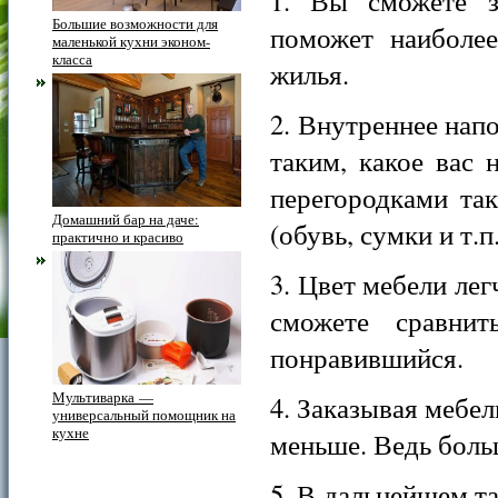
1. Вы сможете з
Большие возможности для
поможет наиболее
маленькой кухни эконом-
класса
жилья.
2. Внутреннее нап
таким, какое вас 
перегородками та
Домашний бар на даче:
(обувь, сумки и т.п.
практично и красиво
3. Цвет мебели лег
сможете сравнит
понравившийся.
Мультиварка —
4. Заказывая мебел
универсальный помощник на
кухне
меньше. Ведь боль
5. В дальнейшем т