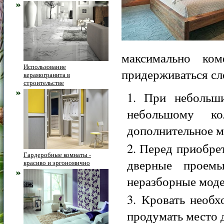
максимально ко
Использование
придерживаться с
керамогранита в
строительстве
При небольши
небольшому ко
дополнительное м
Перед приобрет
Гардеробные комнаты -
дверные проем
красиво и эргономично
неразборные моде
Кровать необх
продумать место 