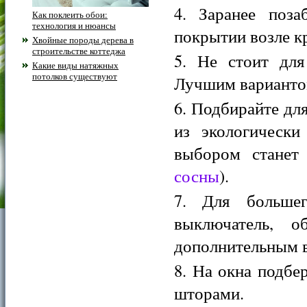
Заранее поза
Как поклеить обои:
технология и нюансы
покрытии возле к
Хвойные породы дерева в
строительстве коттеджа
Не стоит для
Какие виды натяжных
потолков существуют
Лучшим вариантом
Подбирайте для
из экологическ
выбором станет 
сосны
).
Для большег
выключатель, 
дополнительным в
На окна подбе
шторами.