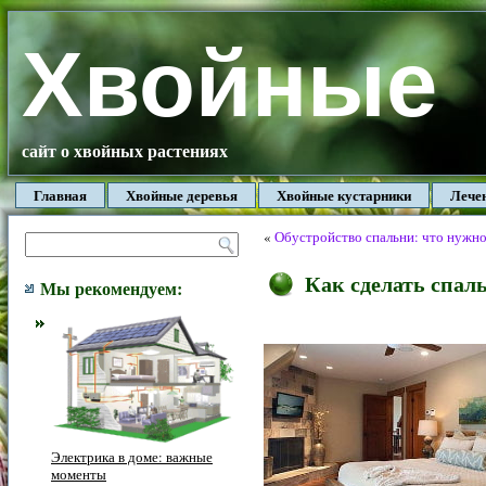
Хвойные
сайт о хвойных растениях
Главная
Хвойные деревья
Хвойные кустарники
Лече
«
Обустройство спальни: что нужно
Как сделать спал
Мы рекомендуем:
Электрика в доме: важные
моменты