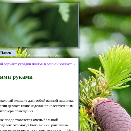
Поиск
й вариант укладки плитки в ванной комнате
»
оими руками
 важный элемент для любой ванной комнаты,
огии делают такие изделия привлекательным
нтерьера помещения.
ке предоставляется очень большой
оделей: это могут быть мойки, раковины-
угие модели мы кстати, рекомендуем — ideal