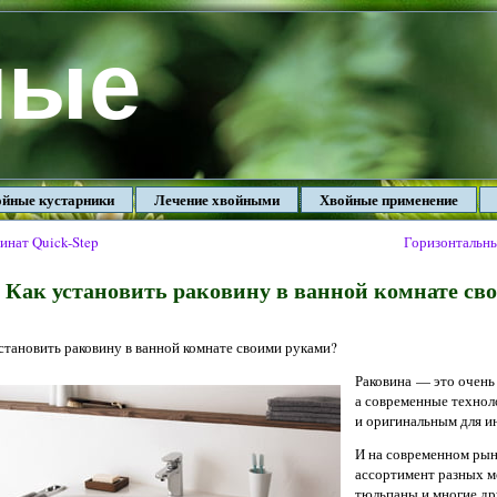
ные
йные кустарники
Лечение хвойными
Хвойные применение
инат Quick-Step
Горизонтальны
Как установить раковину в ванной комнате св
становить раковину в ванной комнате своими руками?
Раковина — это очень
а современные технол
и оригинальным для и
И на современном рын
ассортимент разных м
тюльпаны и многие др