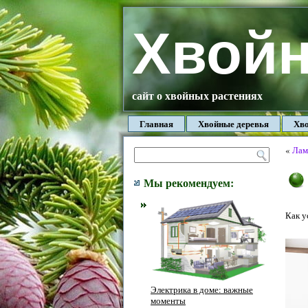
Хвой
сайт о хвойных растениях
Главная
Хвойные деревья
Хво
«
Лам
Мы рекомендуем:
Как у
Электрика в доме: важные
моменты