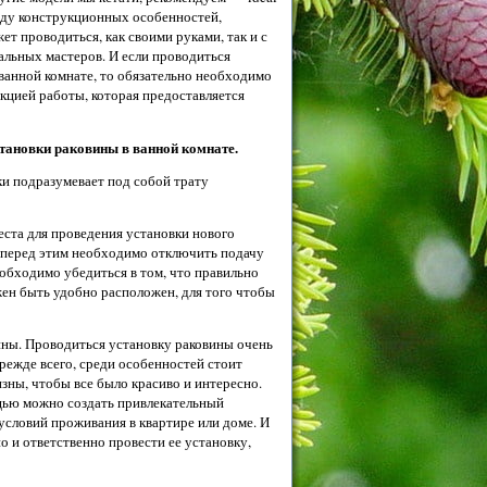
виду конструкционных особенностей,
ет проводиться, как своими руками, так и с
льных мастеров. И если проводиться
 ванной комнате, то обязательно необходимо
кцией работы, которая предоставляется
тановки раковины в ванной комнате.
ки подразумевает под собой трату
еста для проведения установки нового
о перед этим необходимо отключить подачу
обходимо убедиться в том, что правильно
жен быть удобно расположен, для того чтобы
ины. Проводиться установку раковины очень
Прежде всего, среди особенностей стоит
изны, чтобы все было красиво и интересно.
щью можно создать привлекательный
условий проживания в квартире или доме. И
 и ответственно провести ее установку,