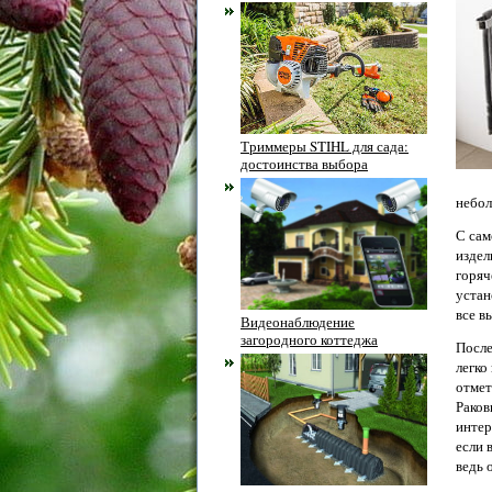
Триммеры STIHL для сада:
достоинства выбора
небол
С сам
издел
горяч
устан
все в
Видеонаблюдение
загородного коттеджа
После
легко
отмет
Раков
интер
если 
ведь 