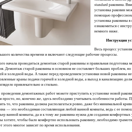
standard раковина. В
установка раковин мож
помощью профессиона
установка раковины в
ознакомиться с инстру
немного ниже.
Инструкция ус
Весь процесс установ
ьшого количества времени и включают следующие рабочие процессы.
ого начала проводиться демонтаж старой раковины и правильная подготовка м
ия. Демонтаж старой раковины в основном не составляет больших проблем, н
ей и холодной воды. А также перед проведением установки новой раковины не
овленные краны подачи горячей и холодной воды, а выход в канализацию дол
ыглядело привлекательно и стильно.
 проведения демонтажных работ можете приступить к установке новой раков
 и просто, но, конечно же, здесь необходимо учитывать особенности работы. 
ить то, что раковина должна располагаться ровно, даже без минимальной крив
ина — это необходимая составляющая любой ванной комнаты, ведь с ее помо
ьер ванной комнаты, да и к тому же раковина нужна для создания комфортных 
вы хотите, чтобы было комфортно использовать раковину, необходимо грамотно
от этого многое зависит по время использования.