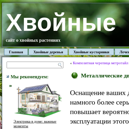
Хвойные
сайт о хвойных растениях
Главная
Хвойные деревья
Хвойные кустарники
Лече
«
Композитная черепица метротайл
Металлические дв
Мы рекомендуем:
Оснащение ваших д
намного более серь
повышает вероятно
эксплуатации этог
Электрика в доме: важные
моменты