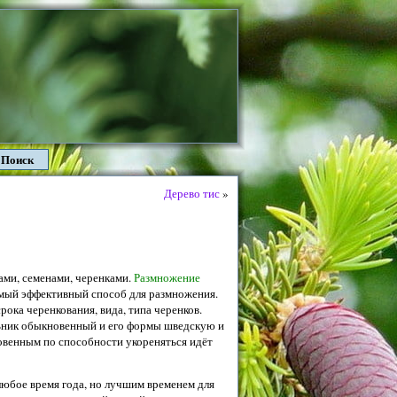
Поиск
Дерево тис
»
ми, семенами, черенками.
Размножение
мый эффективный способ для размножения.
рока черенкования, вида, типа черенков.
ьник обыкновенный и его формы шведскую и
венным по способности укореняться идёт
юбое время года, но лучшим временем для