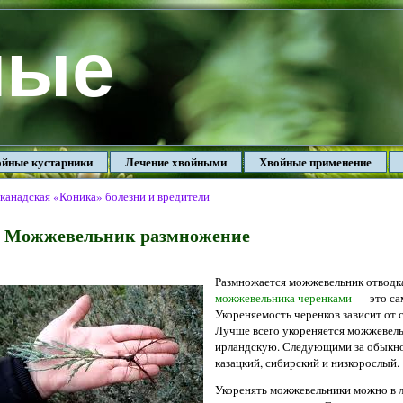
ные
йные кустарники
Лечение хвойными
Хвойные применение
 канадская «Коника» болезни и вредители
Можжевельник размножение
Размножается можжевельник отводка
можжевельника черенками
— это са
Укореняемость черенков зависит от с
Лучше всего укореняется можжевел
ирландскую. Следующими за обыкно
казацкий, сибирский и низкорослый.
Укоренять можжевельники можно в л