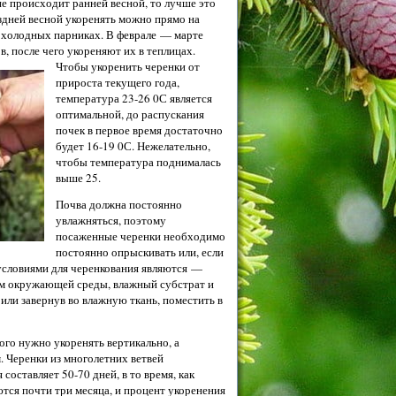
ие происходит ранней весной, то лучше это
здней весной укоренять можно прямо на
в холодных парниках. В феврале — марте
в, после чего укореняют их в
теплицах.
Чтобы укоренить черенки от
прироста текущего года,
температура 23-26 0С является
оптимальной, до распускания
почек в первое время достаточно
будет 16-19 0С. Нежелательно,
чтобы температура поднималась
выше 25.
Почва должна постоянно
увлажняться, поэтому
посаженные черенки необходимо
постоянно опрыскивать или, если
условиями для черенкования являются —
ем окружающей среды, влажный субстрат и
 или завернув во влажную ткань, поместить в
ого нужно укоренять
вертикально, а
 Черенки из многолетних ветвей
составляет 50-70 дней, в то время, как
тся почти три месяца, и процент укоренения