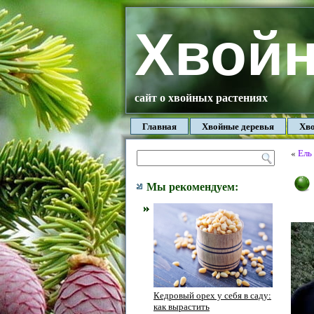
Хвой
сайт о хвойных растениях
Главная
Хвойные деревья
Хво
«
Ель
Мы рекомендуем:
Кедровый орех у себя в саду:
как вырастить