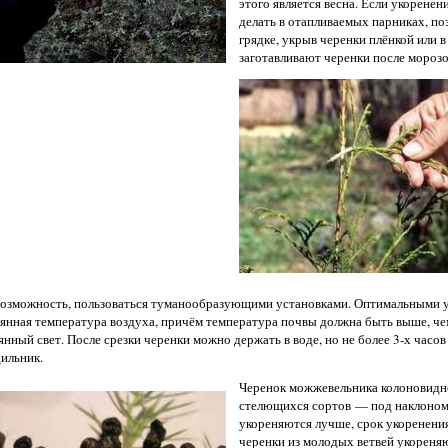
этого является весна. Если укоренен
делать в отапливаемых парниках, по
грядке, укрыв черенки плёнкой или 
заготавливают черенки после морозо
возможность, пользоваться туманообразующими установками. Оптимальными 
янная температура воздуха, причём температура почвы должна быть выше, ч
янный свет. После срезки черенки можно держать в воде, но не более 3-х часов
ильник.
Черенок можжевельника колоновидн
стелющихся сортов — под наклоном.
укореняются лучше, срок укоренения 
черенки из молодых ветвей укореняю