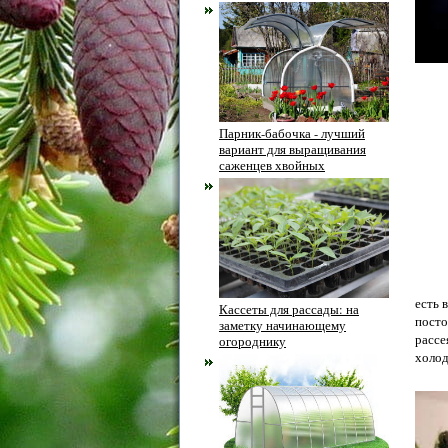
Парник-бабочка - лучший
вариант для выращивания
саженцев хвойных
есть 
Кассеты для рассады: на
посто
заметку начинающему
рассе
огороднику
холод