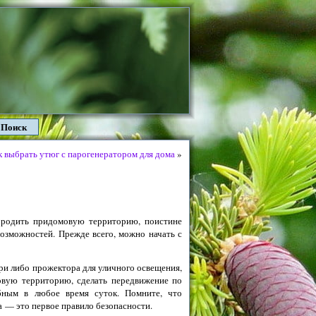
Поиск
к выбрать утюг с парогенератором для дома
»
ородить придомовую территорию, поистине
возможностей. Прежде всего, можно начать с
ри либо прожектора для уличного освещения,
вую территорию, сделать передвижение по
ным в любое время суток. Помните, что
 — это первое правило безопасности.