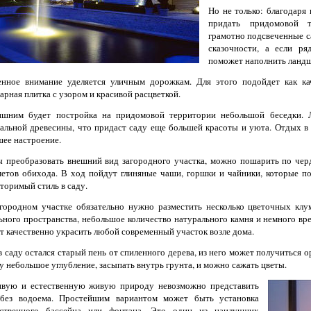
Но не только: благодар
придать придомовой т
грамотно подсвеченные с
сказочности, а если ря
поможет наполнить ландш
нное внимание уделяется уличным дорожкам. Для этого подойдет как ка
арная плитка с узором и красивой расцветкой.
ишним будет постройка на придомовой территории небольшой беседки. Л
альной древесины, что придаст саду еще большей красоты и уюта. Отдых в 
ее настроение.
 преобразовать внешний вид загородного участка, можно пошарить по чер
етов обихода. В ход пойдут глиняные чаши, горшки и чайники, которые п
торимый стиль в саду.
городном участке обязательно нужно разместить несколько цветочных клу
ьного пространства, небольшое количество натурального камня и немного вр
т качественно украсить любой современный участок возле дома.
в саду остался старый пень от спиленного дерева, из него может получиться
у небольшое углубление, засыпать внутрь грунта, и можно сажать цветы.
ивую и естественную живую природу невозможно представить
 без водоема. Простейшим вариантом может быть установка
сственного бассейна или фонтана. Это один из наилучших