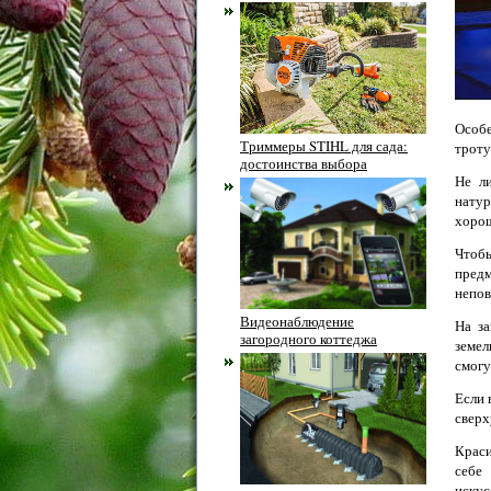
Особе
Триммеры STIHL для сада:
троту
достоинства выбора
Не л
натур
хорош
Чтобы
предм
непов
Видеонаблюдение
На за
загородного коттеджа
земел
смогу
Если 
сверх
Крас
себе
иску