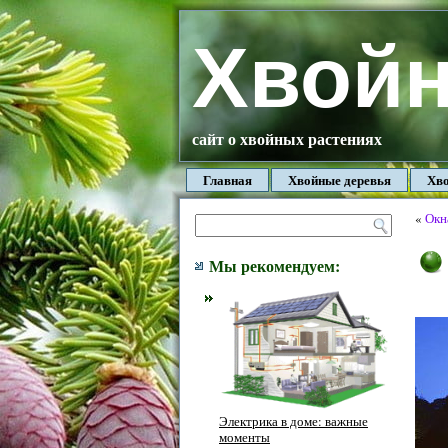
Хвой
сайт о хвойных растениях
Главная
Хвойные деревья
Хво
«
Окн
Мы рекомендуем:
Электрика в доме: важные
моменты