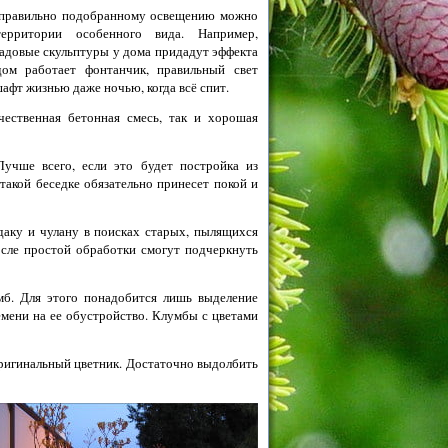
я правильно подобранному освещению можно
ерритории особенного вида. Например,
адовые скульптуры у дома придадут эффекта
дом работает фонтанчик, правильный свет
афт жизнью даже ночью, когда всё спит.
чественная бетонная смесь, так и хорошая
учше всего, если это будет постройка из
такой беседке обязательно принесет покой и
даку и чулану в поисках старых, пылящихся
осле простой обработки смогут подчеркнуть
мб. Для этого понадобится лишь выделение
емени на ее обустройство. Клумбы с цветами
 оригинальный цветник. Достаточно выдолбить