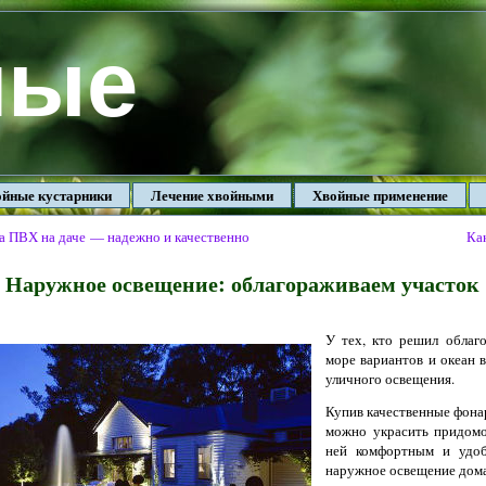
ные
йные кустарники
Лечение хвойными
Хвойные применение
а ПВХ на даче — надежно и качественно
Ка
Наружное освещение: облагораживаем участок
У тех, кто решил облаг
море вариантов и океан 
уличного освещения.
Купив качественные фона
можно украсить придомо
ней комфортным и удоб
наружное освещение дома