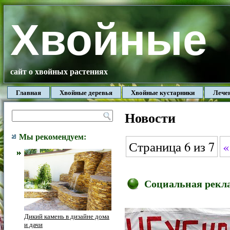
Хвойные
сайт о хвойных растениях
Главная
Хвойные деревья
Хвойные кустарники
Лече
Новости
Мы рекомендуем:
Страница 6 из 7
«
Социальная рекла
Дикий камень в дизайне дома
и дачи