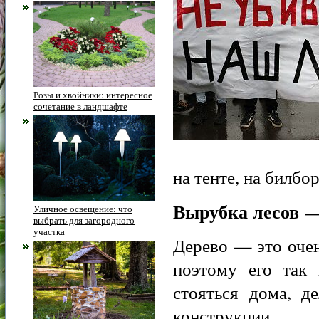
Розы и хвойники: интересное
сочетание в ландшафте
на тенте, на билбо
Вырубка лесов —
Уличное освещение: что
выбрать для загородного
участка
Дерево — это очен
поэтому его так
стояться дома, д
конструкции.