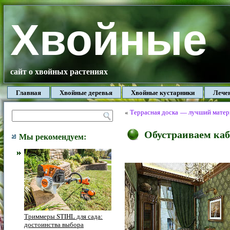
Хвойные
сайт о хвойных растениях
Главная
Хвойные деревья
Хвойные кустарники
Лече
«
Террасная доска — лучший матери
Обустраиваем каб
Мы рекомендуем:
Триммеры STIHL для сада:
достоинства выбора