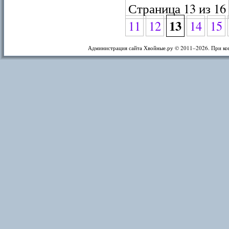
Страница 13 из 16
13
11
12
14
15
Администрация сайта Хвойные.ру © 2011–
2026. При ко