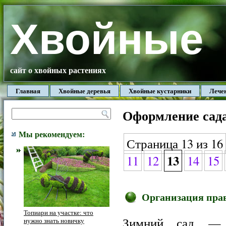
Хвойные
сайт о хвойных растениях
Главная
Хвойные деревья
Хвойные кустарники
Лече
Оформление сад
Мы рекомендуем:
Страница 13 из 16
13
11
12
14
15
Организация прав
Топиари на участке: что
Зимний сад — 
нужно знать новичку