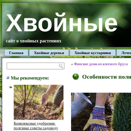
Хвойные
сайт о хвойных растениях
Главная
Хвойные деревья
Хвойные кустарники
Лече
«
Финские дома из клееного бруса
Особенности пол
Мы рекомендуем:
Комплексные удобрения:
полезные советы садоводу