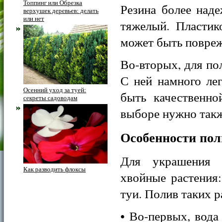
Топпинг или Обрезка
Резина более наде
верхушек деревьев: делать
или нет
тяжелый. Пластик
может быть повреж
Во-вторых, для по
С ней намного ле
Осенний уход за туей:
быть качественно
секреты садоводам
выборе нужно такж
Особенности пол
Для украшения 
Как разводить флоксы
хвойные растения:
туи. Полив таких 
• Во-первых, вода