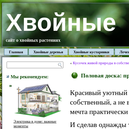
Хвойные
сайт о хвойных растениях
Главная
Хвойные деревья
Хвойные кустарники
Лече
«
Кусочек живой природы в собств
Половая доска: п
Мы рекомендуем:
Красивый уютный 
собственный, а не
мечта практически
Электрика в доме: важные
И сделав однажды 
моменты