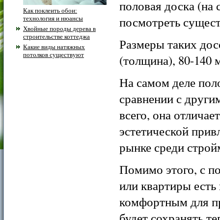
половая доска (на 
Как поклеить обои:
технология и нюансы
посмотреть сущес
Хвойные породы дерева в
строительстве коттеджа
Размеры таких дос
Какие виды натяжных
потолков существуют
(толщина), 80-140 
На самом деле пол
сравнении с други
всего, она отличае
эстетической привл
рынке среди строй
Помимо этого, с п
или квартиры есть
комфортным для пр
будет сохранять т