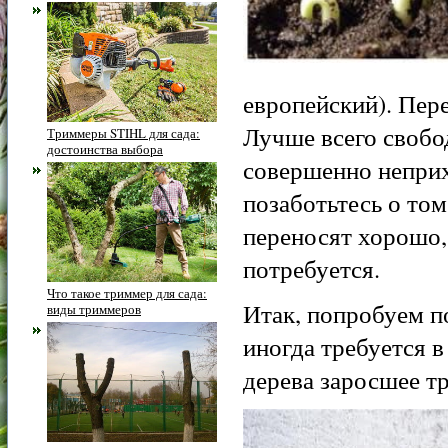
европейский). Пере
Лучше всего свобод
Триммеры STIHL для сада:
достоинства выбора
совершенно неприх
позаботьтесь о то
переносят хорошо,
потребуется.
Что такое триммер для сада:
Итак, попробуем п
виды триммеров
иногда требуется 
дерева заросшее тр