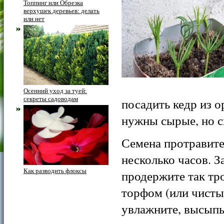
Топпинг или Обрезка
верхушек деревьев: делать
или нет
Осенний уход за туей:
секреты садоводам
посадить кедр из 
нужны сырые, но с
Семена протравите
несколько часов. З
Как разводить флоксы
продержите так тро
торфом (или чисты
увлажните, высыпь