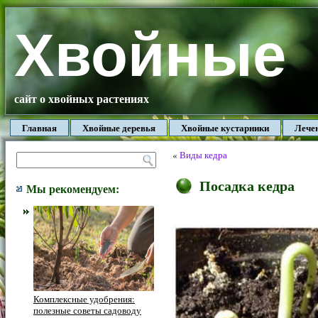
Хвойные
сайт о хвойных растениях
Главная
Хвойные деревья
Хвойные кустарники
Лече
«
Виды кедра
Посадка кедра
Мы рекомендуем:
Комплексные удобрения:
полезные советы садоводу