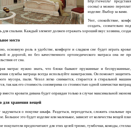
http://siwer.ru/ предст
сосны) а можно переплат
изделие. Выбор за вами.
Уют, спокойствие, ком
создать, сознательно п
ь для спальни. Каждый элемент должен отражать хороший вкус хозяина, созда
ьное место
но, основную роль в удобстве, комфорте и сладком сне будет играть крова
вой и дорогой, но без качественного ортопедического матраса она не пр
льствия от сна.
рая матрас нужно знать, что блоки бывают пружинные и беспружинные, 
ения службы матраца всегда используйте наматрасник. Он поможет защитить
ого мусора, пыли. Чехол легко снимается, стирается в стиральной машин
тся, так как его стоимость соизмерима со стоимостью одной химчистки матрац
 вместо кровати дивана будет оправдан только в случае максимальной эконом
о для хранения вещей
 задуматься о покупке шкафа. Раздеться, переодеться, сложить спальные пр
не. Большое это будет изделие или маленькое, зависит от количества вещей пл
е покупатели предпочитают для этих целей трюмо, тумбочки, комоды, стеллаж