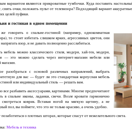
ым вариантом являются прикроватные тумбочки. Куда поставить настольны
у, снять очки, положить пульт от телевизора? Подходящий вариант аккуратн
тих целей пуфики.
ьня и гостиная в одном помещении
 же говорить о спальне-гостиной (например, однокомнатная
ира), то стоит избегать слишком ярких, агрессивных цветов, они
 напрягать взор, и не давать полноценно расслабиться.
ь мебель можно классического стиля, модерн, хай-тек, модерн,
ри — это можно сделать через интернет-магазин мебели или
 магазин.
ное разобраться с основой различных направлений, выбрать
итетную для вас — будет ли это стандартная корпусная мебель
остиной или индивидуальный стиль — решать вам.
 все разбавить аксессуарами, картинами. Многие предпочитают
ть в спальне иконы, ладанки, свечи. Возле кровати гармонично
т смотреться коврик. Вставая ногой на мягкую щетину, а не
ный пол, вы поймете, что это не только красиво, а очень удобно.
 позаботиться о плотных шторах, которые спасут от нежелательного света.
ка:
Мебель и техника