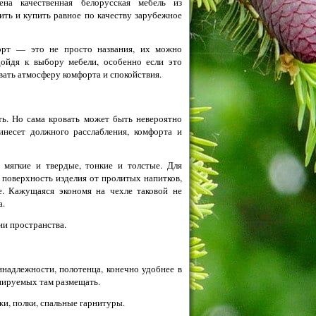
авлена качественная белорусская мебель из
ить и купить равное по качеству зарубежное
форт — это не просто названия, их можно
одойдя к выбору мебели, особенно если это
вать атмосферу комфорта и спокойствия.
ть. Но сама кровать может быть невероятно
инесет должного расслабления, комфорта и
мягкие и твердые, тонкие и толстые. Для
 поверхность изделия от пролитых напитков,
е. Кажущаяся экономя на чехле таковой не
а.
ии пространства.
инадлежности, полотенца, конечно удобнее в
анируемых там размещать.
и, полки, спальные гарнитуры.