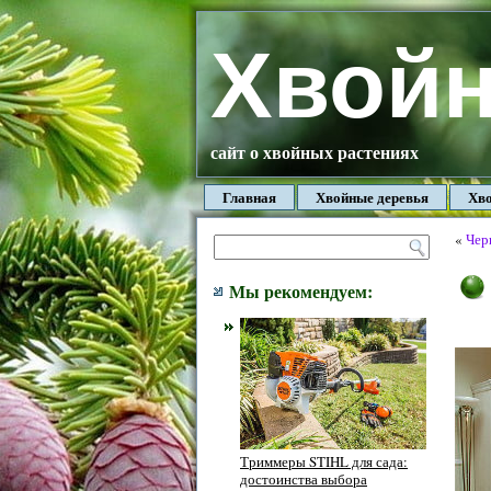
Хвой
сайт о хвойных растениях
Главная
Хвойные деревья
Хво
«
Чер
Мы рекомендуем:
Триммеры STIHL для сада:
достоинства выбора