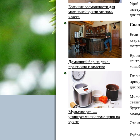
Удобн
Большие возможности для
газет
маленькой кухни эконом-
для э
класса
Спал
Если
кварт
могут
Купит
кант
Домашний бар на даче:
живой
практично и красиво
Глав
приор
для г
Можно
стави
буде
Мультиварка —
холод
универсальный помощник на
кухне
Стоит
Рубри