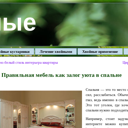
ные
йные кустарники
Лечение хвойными
Хвойные применение
но-белый стиль интерьера квартиры
Ци
Правильная мебель как залог уюта в спальне
Спальня — это то место 
сил, расслабиться. Обыч
глаз, ведь именно в спа
Это тот уголок, где хо
спальни нужно подходить
Например, стоит задум
интернете можно купит