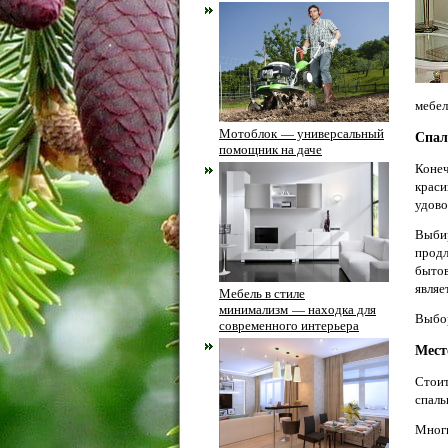
мебел
Мотоблок — универсальный
Спал
помощник на даче
Конеч
краси
удово
Выби
продл
бытов
являе
Мебель в стиле
минимализм — находка для
Выбор
современного интерьера
Мест
Стоит
спаль
Многи