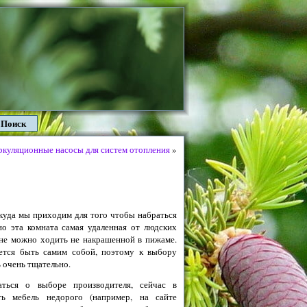
Поиск
ркуляционные насосы для систем отопления
»
куда мы приходим для того чтобы набраться
но эта комната самая удаленная от людских
льне можно ходить не накрашенной в пижаме.
чется быть самим собой, поэтому к выбору
 очень тщательно.
аться о выборе производителя, сейчас в
ь мебель недорого (например, на сайте