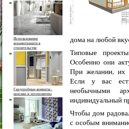
дома на любой вку
Использование
керамогранита в
строительстве
Типовые проекты
Особенно они акт
При желании, их 
Если у вас ест
необычными арх
Гардеробные комнаты -
красиво и эргономично
индивидуальный пр
Чтобы дом радовал
с особым внимание