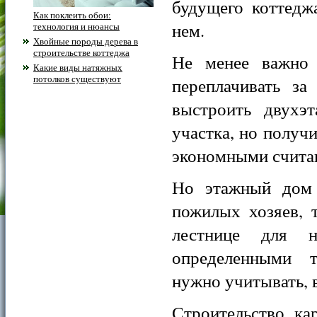
будущего коттедж
Как поклеить обои:
нем.
технология и нюансы
Хвойные породы дерева в
строительстве коттеджа
Не менее важно 
Какие виды натяжных
потолков существуют
переплачивать з
выстроить двухэ
участка, но получ
экономными счита
Но этажный дом 
пожилых хозяев, 
лестнице для 
определенными т
нужно учитывать, 
Строительство ка