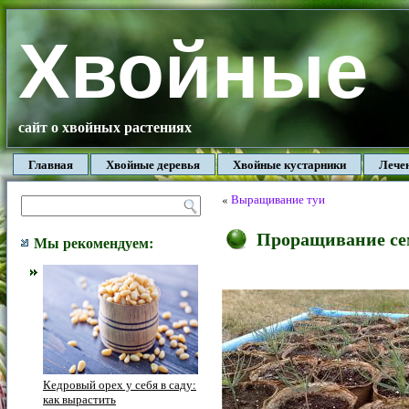
Хвойные
сайт о хвойных растениях
Главная
Хвойные деревья
Хвойные кустарники
Лече
«
Выращивание туи
Проращивание се
Мы рекомендуем:
Кедровый орех у себя в саду:
как вырастить