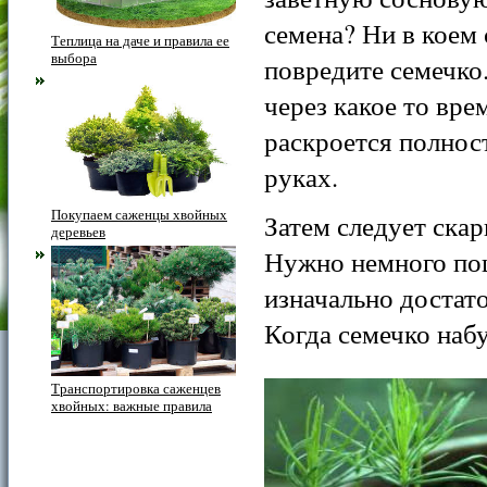
семена? Ни в коем 
Теплица на даче и правила ее
выбора
повредите семечко
через какое то вре
раскроется полност
руках.
Покупаем саженцы хвойных
Затем следует ска
деревьев
Нужно немного поца
изначально достато
Когда семечко набу
Транспортировка саженцев
хвойных: важные правила