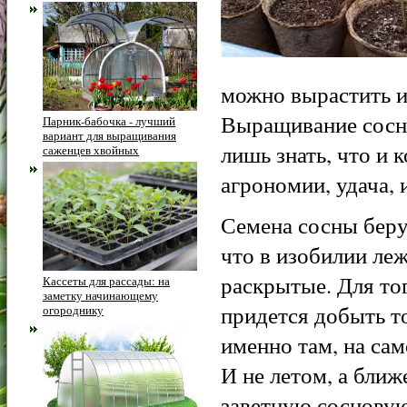
можно вырастить и
Выращивание сосны
Парник-бабочка - лучший
вариант для выращивания
лишь знать, что и
саженцев хвойных
агрономии, удача, 
Семена сосны беру
что в изобилии ле
раскрытые. Для то
Кассеты для рассады: на
заметку начинающему
придется добыть то
огороднику
именно там, на сам
И не летом, а ближ
заветную сосновую