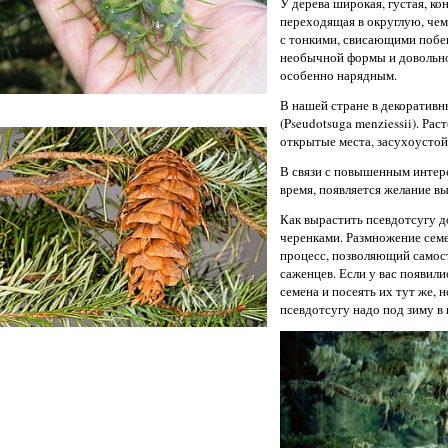
У дерева широкая, густая, ко
переходящая в округлую, чем
с тонкими, свисающими побе
необычной формы и довольно
особенно нарядным.
В нашей стране в декоративн
(Pseudotsuga menziessii). Ра
открытые места, засухоустой
В связи с повышенным интер
время, появляется желание в
Как вырастить псевдотсугу д
черенками. Размножение сем
процесс, позволяющий самос
саженцев. Если у вас появил
семена и посеять их тут же, 
псевдотсугу надо под зиму в 