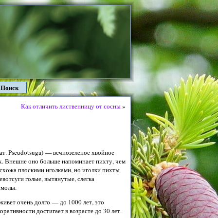
Поиск
Как отличить лиственницу от сосны
»
ат.
Pseudotsu
ga
) — вечнозеленое хвойное
х. Внешне оно больше напоминает пихту, чем
 схожа плоскими иголками, но иголки пихты
вотсуги голые, вытянутые, слегка
смолы.
живет очень долго — до 1000 лет, это
оративности достигает в возрасте до 30 лет.