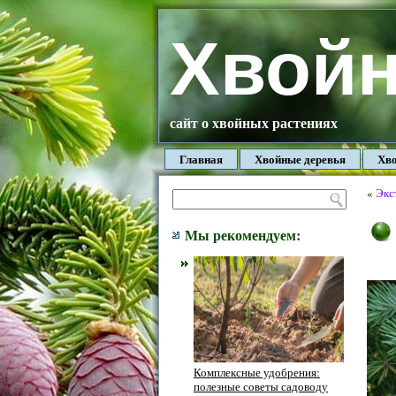
Хвой
сайт о хвойных растениях
Главная
Хвойные деревья
Хво
«
Экс
Мы рекомендуем:
Комплексные удобрения:
полезные советы садоводу