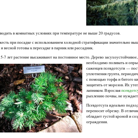
водить в комнатных условиях при температуре не выше 20 градусов.
есть при посадке с использованием холодной стратификации значительно выш
 и весной готовы к пересадке в парник или рассадник.
 5-7 лет растение высаживают на постоянное место. Дерево засухоустойчивое
необходимо поливать и опры
саженцев псевдотсуги — пос
уплотнения грунта, периоди
с помощью торфа и битого 
защитить от морозов. Их ут
лапником. Взрослая
псевдотс
рыхлению почвы, не нуждает
Псевдотсуга идеально подход
переносит обрезку. В отличие
обладает густой кроной и со
ограждения.