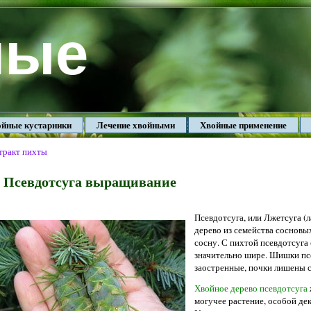
ные
йные кустарники
Лечение хвойными
Хвойные применение
тракт пихты
Псевдотсуга выращивание
Псевдотсуга, или Лжетсуга (л
дерево из семейства сосновы
сосну. С пихтой псевдотсуга
значительно шире. Шишки псе
заостренные, почки лишены 
Хвойное дерево псевдотсуга
могучее растение, особой дек