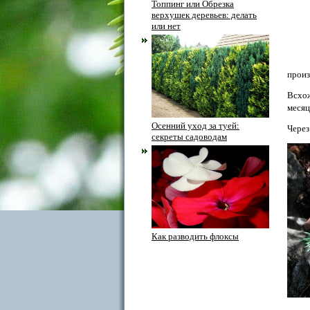
Топпинг или Обрезка
верхушек деревьев: делать
или нет
произ
Всхож
месяц
Осенний уход за туей:
Через
секреты садоводам
Как разводить флоксы