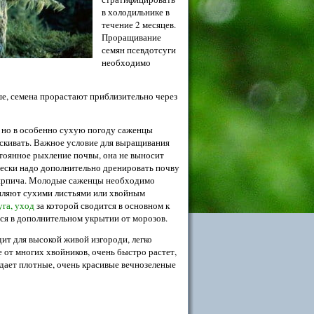
в холодильнике в
течение 2 месяцев.
Проращивание
семян псевдотсуги
необходимо
е, семена прорастают приблизительно через
, но в особенно сухую погоду саженцы
скивать. Важное условие для выращивания
тоянное рыхление почвы, она не выносит
чески надо дополнительно дренировать почву
кирпича. Молодые саженцы необходимо
епляют сухими листьями или хвойным
уга, уход
за которой сводится в основном к
ся в дополнительном укрытии от морозов.
ит для высокой живой изгороди, легко
 от многих хвойников, очень быстро растет,
здает плотные, очень красивые вечнозеленые