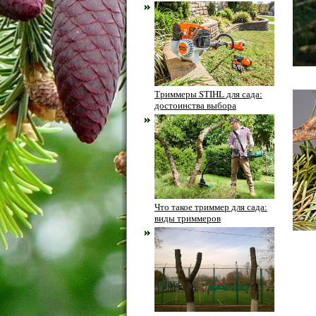
Триммеры STIHL для сада:
достоинства выбора
Что такое триммер для сада:
виды триммеров