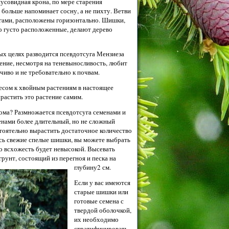
нусовидная крона, по мере старения
 больше напоминает сосну, а не пихту. Ветви
гами, расположены горизонтально. Шишки,
 густо расположенные, делают дерево
ых целях разводится псевдотсуга
Мензиеза
стение, несмотря на теневыносливость, любит
чиво и не требовательно к почвам.
есом к хвойным растениям в настоящее
ырастить это растение самим.
ома? Размножается псевдотсуга семенами и
енами более длительный, но не сложный
тоятельно вырастить достаточное количество
ись свежие спелые шишки, вы можете выбрать
но всхожесть будет невысокой. Высевать
грунт,
состоящий из перегноя и песка на
глубину2 см.
Если у вас имеются
старые шишки или
готовые семена с
твердой оболочкой,
их необходимо
стратифицировать