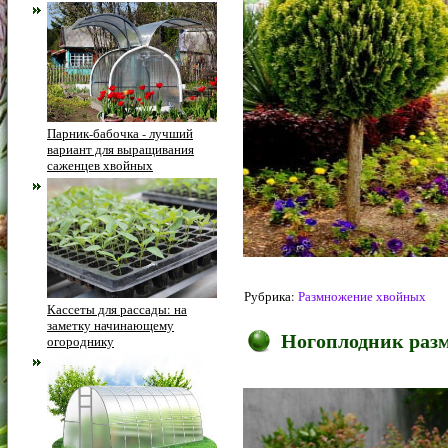
Парник-бабочка - лучший
вариант для выращивания
саженцев хвойных
Рубрика:
Размножение хвойных
Кассеты для рассады: на
заметку начинающему
Ногоплодник раз
огороднику