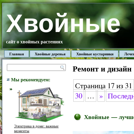
Хвойные
сайт о хвойных растениях
Главная
Хвойные деревья
Хвойные кустарники
Лече
Ремонт и дизайн
Мы рекомендуем:
Страница 17 из 31
30
…
»
Последн
Хвойные — лучшее
Электрика в доме: важные
моменты