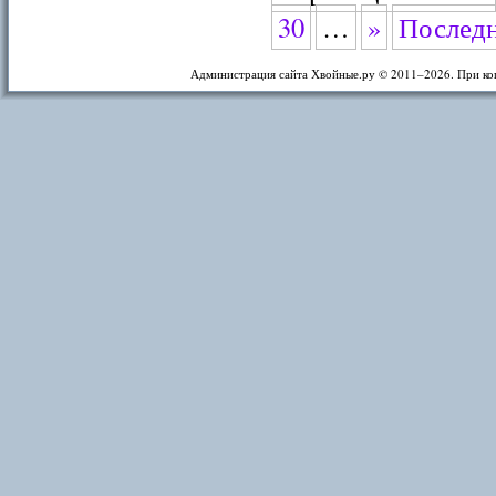
30
…
»
Последн
Администрация сайта Хвойные.ру © 2011–
2026. При ко