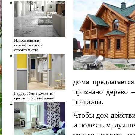
Использование
керамогранита в
строительстве
дома предлагаетс
признано дерево 
Гардеробные комнаты -
красиво и эргономично
природы.
Чтобы дом действ
и полезным, лучше
только потому, ч