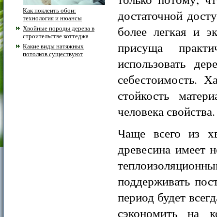
Как поклеить обои:
достаточной дост
технология и нюансы
более легкая и э
Хвойные породы дерева в
строительстве коттеджа
присуща практи
Какие виды натяжных
потолков существуют
использовать де
себестоимость. Х
стойкость матер
человека свойства.
Чаще всего из х
древесина имеет 
теплоизоляцион
поддерживать пос
период будет всег
сэкономить на к