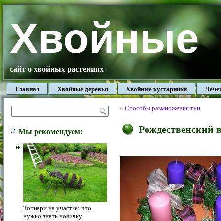
Хвойные
сайт о хвойных растениях
Главная
Хвойные деревья
Хвойные кустарники
Лече
«
Способы размножения туи
Рождественский 
Мы рекомендуем:
Топиари на участке: что
нужно знать новичку