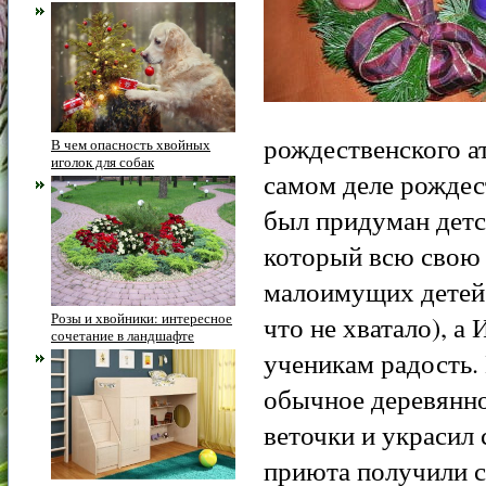
рождественского а
В чем опасность хвойных
иголок для собак
самом деле рождес
был придуман дет
который всю свою 
малоимущих детей.
Розы и хвойники: интересное
что не хватало), а
сочетание в ландшафте
ученикам радость.
обычное деревянно
веточки и украсил
приюта получили с