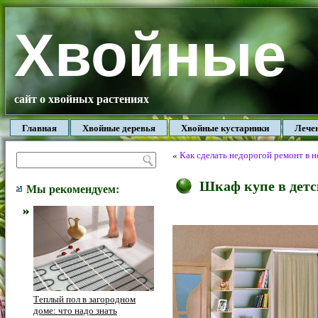
Хвойные
сайт о хвойных растениях
Главная
Хвойные деревья
Хвойные кустарники
Лече
«
Как сделать недорогой ремонт в 
Шкаф купе в дет
Мы рекомендуем:
Теплый пол в загородном
доме: что надо знать