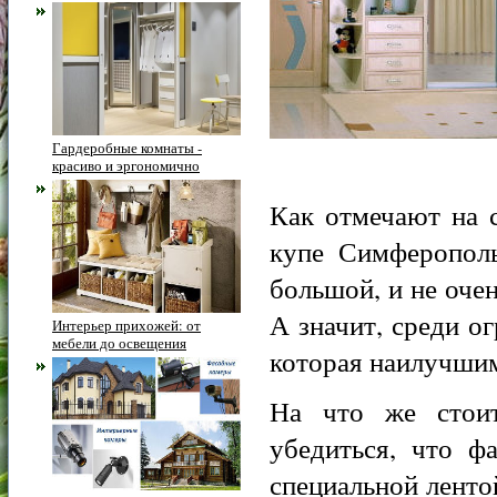
Гардеробные комнаты -
красиво и эргономично
Как отмечают на 
купе Симферополь
большой, и не оче
А значит, среди о
Интерьер прихожей: от
мебели до освещения
которая наилучшим
На что же стоит
убедиться, что ф
специальной лентой