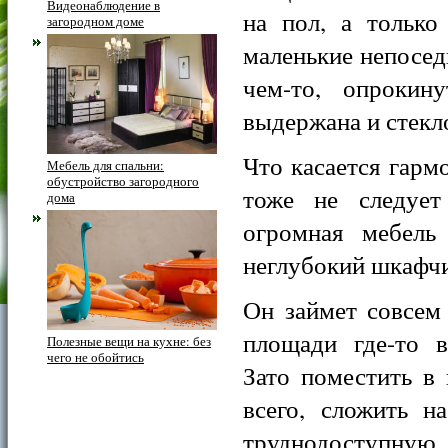
Видеонаблюдение в
на пол, а только
загородном доме
маленькие непосед
чем-то, опрокин
выдержана и стекло
Что касается гарм
Мебель для спальни:
обустройство загородного
тоже не следует 
дома
огромная мебель
неглубокий шкафчи
Он займет совсем
площади где-то в
Полезные вещи на кухне: без
чего не обойтись
Зато поместить в
всего, сложить 
труднодоступную