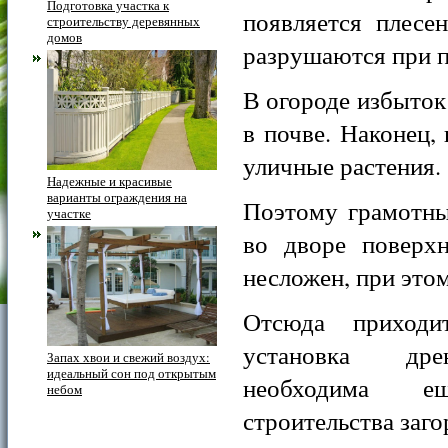
Подготовка участка к
появляется плесе
строительству деревянных
домов
разрушаются при п
В огороде избыток
в почве. Наконец,
уличные растения.
Надежные и красивые
варианты ограждения на
Поэтому грамотны
участке
во дворе поверх
несложен, при это
Отсюда приходи
установка др
Запах хвои и свежий воздух:
идеальный сон под открытым
необходима 
небом
строительства заго