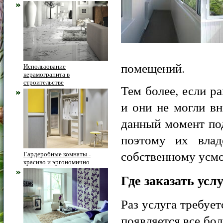
помещений.
Использование
керамогранита в
строительстве
Тем более, если р
и они не могли в
данный момент по
поэтому их влад
собственному усмо
Гардеробные комнаты -
красиво и эргономично
Где заказать усл
Раз услуга требует
появляется все бо