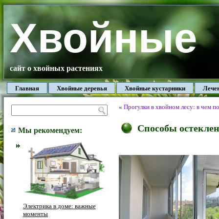
Хвойные
сайт о хвойных растениях
Главная
Хвойные деревья
Хвойные кустарники
Лече
«
Прогулки в хвойном лесу: в чем п
Способы остекле
Мы рекомендуем:
Электрика в доме: важные
моменты