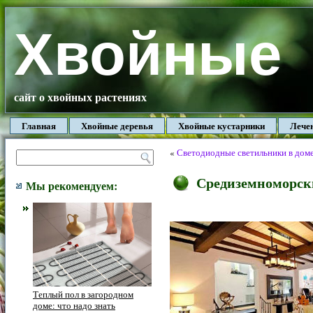
Хвойные
сайт о хвойных растениях
Главная
Хвойные деревья
Хвойные кустарники
Лече
«
Светодиодные светильники в доме
Средиземноморски
Мы рекомендуем:
Теплый пол в загородном
доме: что надо знать