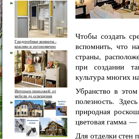
Чтобы создать ср
Гардеробные комнаты -
вспомнить, что н
красиво и эргономично
страны, располож
при создании та
культура многих н
Убранство в этом
Интерьер прихожей: от
мебели до освещения
полезность. Здес
природная роскош
цветовая гамма — 
Для отделки стен п