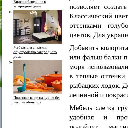
Видеонаблюдение в
позволяет создат
загородном доме
Классический цве
оттенками голубо
цветов. Для украш
Добавить колорит
Мебель для спальни:
обустройство загородного
или фальш балки п
дома
моря использовали
в теплые оттенки
рыбацких лодок. Д
лепниной и покрас
Полезные вещи на кухне: без
чего не обойтись
Мебель слегка гр
удобная и проч
подойдет масси