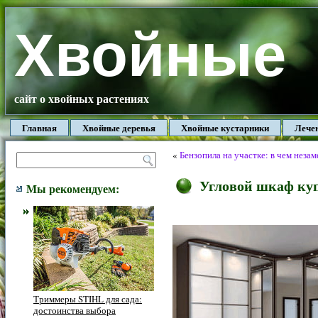
Хвойные
сайт о хвойных растениях
Главная
Хвойные деревья
Хвойные кустарники
Лече
«
Бензопила на участке: в чем неза
Угловой шкаф куп
Мы рекомендуем:
Триммеры STIHL для сада:
достоинства выбора