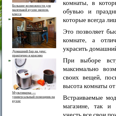
комнаты, в кото
Большие возможности для
обувью и праздн
маленькой кухни эконом-
класса
которые всегда ли
Это позволяет быс
комнате, а отли
украсить домашний
Домашний бар на даче:
практично и красиво
При выборе встр
максимально возм
своих вещей, пос
высота комнаты от 
Мультиварка —
Встраиваемые мод
универсальный помощник на
кухне
магазине, так и 
учесть все свои по