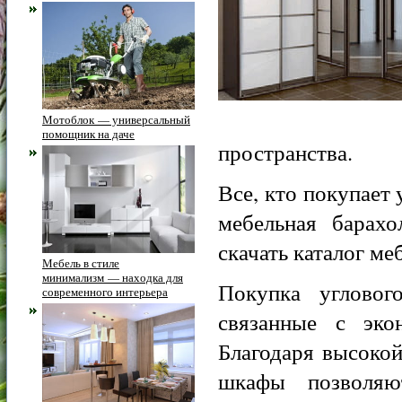
Мотоблок — универсальный
помощник на даче
пространства.
Все, кто покупает
мебельная барахо
скачать каталог ме
Мебель в стиле
минимализм — находка для
Покупка угловог
современного интерьера
связанные с эко
Благодаря высоко
шкафы позволяю