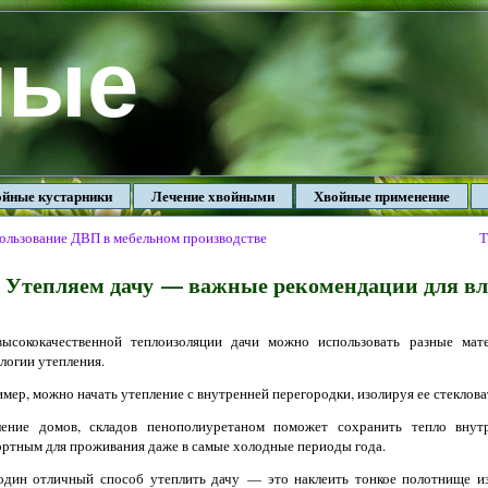
ные
йные кустарники
Лечение хвойными
Хвойные применение
ользование ДВП в мебельном производстве
Т
Утепляем дачу — важные рекомендации для вл
высококачественной теплоизоляции дачи можно использовать разные ма
логии утепления.
мер, можно начать утепление с внутренней перегородки, изолируя ее стеклов
ление домов, складов пенополиуретаном поможет сохранить тепло внут
ртным для проживания даже в самые холодные периоды года.
дин отличный способ утеплить дачу — это наклеить тонкое полотнище и