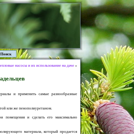
Поиск
епловые насосы и их использование на даче
»
адельцев
териалы и применить самые разнообразные
атой или же пенополиуретаном.
ри помещения и сделать его максимально
золирующего материала, который продается