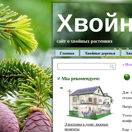
Хвой
сайт о хвойных растениях
Главная
Хвойные деревья
Хво
«
Исп
Мы рекомендуем:
Для 
техно
Напри
Утеп
комфо
Электрика в доме: важные
моменты
Еще о