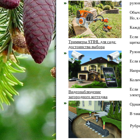
рулон
Обычн
Но, к
Кажды
Если 
Триммеры STIHL для сада:
щитка
достоинства выбора
Рулон
Если 
Напри
Колич
Если 
Видеонаблюдение
элект
загородного коттеджа
Однак
В так
Рубри