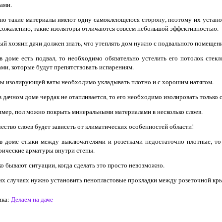
ами.
о такие материалы имеют одну самоклеющеюся сторону, поэтому их установк
 сожалению, такие изоляторы отличаются совсем небольшой эффективностью.
й хозяин дачи должен знать, что утеплять дом нужно с подвального помещени
в доме есть подвал, то необходимо обязательно устелить его потолок стек
ми, которые будут препятствовать испарениям.
ы изолирующей ваты необходимо укладывать плотно и с хорошим натягом.
в дачном доме чердак не отапливается, то его необходимо изолировать только 
мер, пол можно покрыть минеральными материалами в несколько слоев.
ество слоев будет зависеть от климатических особенностей области!
в доме стыки между выключателями и розетками недостаточно плотные, то
рические арматуры внутри стены.
о бывают ситуации, когда сделать это просто невозможно.
их случаях нужно установить пенопластовые прокладки между розеточной кр
ка:
Делаем на даче