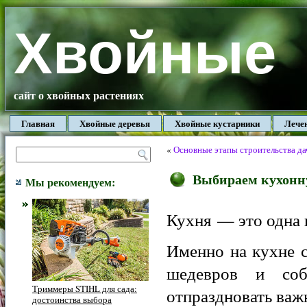
Хвойные
сайт о хвойных растениях
Главная
Хвойные деревья
Хвойные кустарники
Лече
«
Основные этапы строительства да
Выбираем кухонн
Мы рекомендуем:
Кухня — это одна 
Именно на кухне 
шедевров и соб
Триммеры STIHL для сада:
отпраздновать важ
достоинства выбора