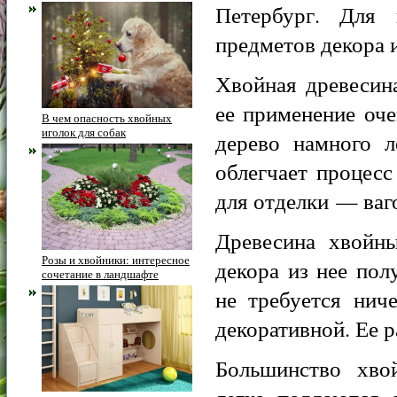
Петербург. Для 
предметов декора 
Хвойная древесин
ее применение оч
В чем опасность хвойных
иголок для собак
дерево намного л
облегчает процесс
для отделки — ваго
Древесина хвойны
Розы и хвойники: интересное
декора из нее по
сочетание в ландшафте
не требуется нич
декоративной. Ее 
Большинство хво