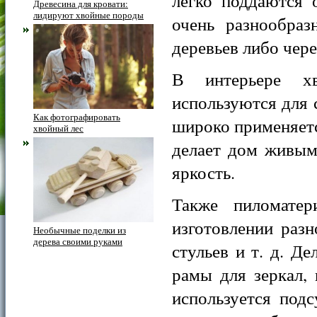
легко поддаются 
Древесина для кровати:
лидируют хвойные породы
очень разнообраз
деревьев либо чере
В интерьере х
используются для 
Как фотографировать
широко применяетс
хвойный лес
делает дом живым
яркость.
Также пиломате
изготовлении раз
Необычные поделки из
дерева своими руками
стульев и т. д. Д
рамы для зеркал, 
используется под