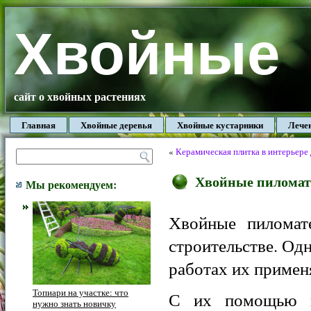
Хвойные
сайт о хвойных растениях
Главная
Хвойные деревья
Хвойные кустарники
Лече
«
Керамическая плитка в интерьере
Хвойные пиломат
Мы рекомендуем:
Хвойные пиломат
строительстве. Од
работах их примен
Топиари на участке: что
С их помощью м
нужно знать новичку