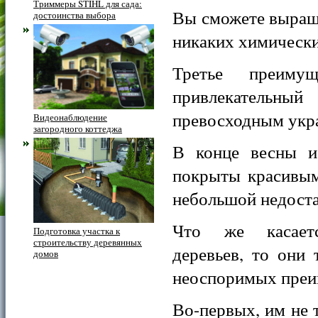
Триммеры STIHL для сада:
Вы сможете выращи
достоинства выбора
никаких химически
Третье преим
привлекательный
превосходным укра
Видеонаблюдение
загородного коттеджа
В конце весны и
покрыты красивым
небольшой недоста
Что же касаетс
Подготовка участка к
строительству деревянных
деревьев, то они
домов
неоспоримых преи
Во-первых, им не 