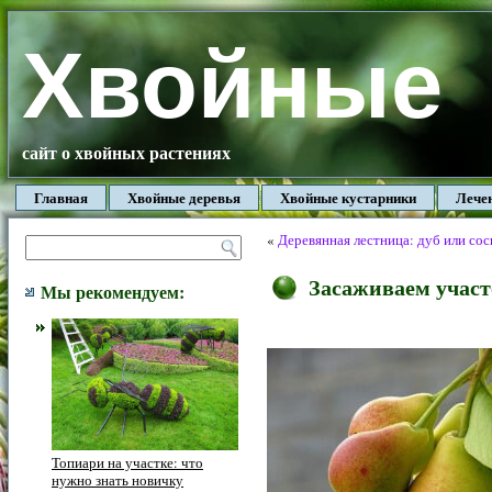
Хвойные
сайт о хвойных растениях
Главная
Хвойные деревья
Хвойные кустарники
Лече
«
Деревянная лестница: дуб или сос
Засаживаем участ
Мы рекомендуем:
Топиари на участке: что
нужно знать новичку