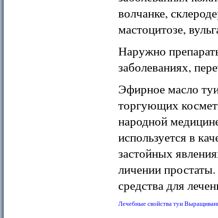
волчан­ке, склерод
мастоцитозе, вуль
Наружно препараты
заболеваниях, пере
Эфирное масло туи
торгующих космети
народной медицине
используется в кач
застойных яв­ления
личении простаты.
средства для лечен
Лечебные свойства туи
Выращивани