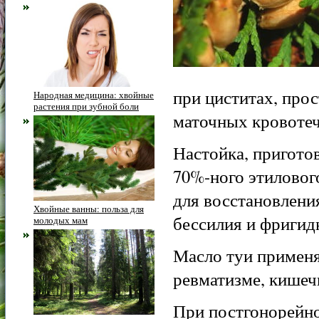
при циститах, про
Народная медицина: хвойные
растения при зубной боли
маточных кровотеч
Настойка, приготов
70%-ного этилового
для восстановлени
Хвойные ванны: польза для
бессилия и фригидн
молодых мам
Масло туи применяю
ревматизме, кишеч
При постгонорейно