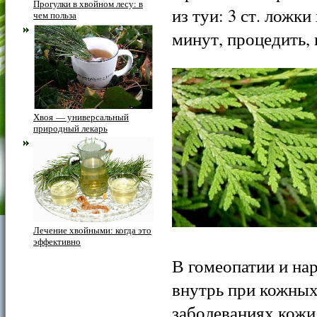
Прогулки в хвойном лесу: в
из туи: 3 ст. ложки
чем польза
минут, про­цедить, 
Хвоя — универсальный
природный лекарь
Лечение хвойными: когда это
эффективно
В гомеопатии и на
внутрь при кожных
заболеваниях кожи,