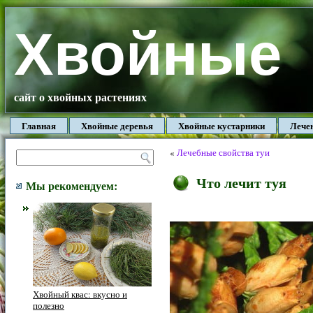
Хвойные
сайт о хвойных растениях
Главная
Хвойные деревья
Хвойные кустарники
Лече
«
Лечебные свойства туи
Что лечит туя
Мы рекомендуем:
Хвойный квас: вкусно и
полезно