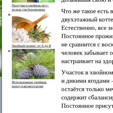
Прогулки в хвойном лесу:
Что же такое есть 
польза для беременных
двухэтажный котт
Естественно, все 
Постоянное прожив
не сравнится с вос
Хвойный пилинг: от А до Я
человек забывает о
настраивает на здо
Участок в хвойном
и дикими ягодами 
Использование хвойных
пород в косметологии
остаётся только ме
содержит сбаланси
Постоянное присут