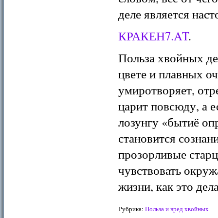
деле является нас
КРАКЕН7.AT
.
Польза хвойных д
цвете и плавных оч
умиротворяет, отр
царит повсюду, а 
лозунгу «бытиё оп
становится сознани
прозорливые старцы
чувствовать окру
жизни, как это дел
Рубрика:
Польза и вред хвойных