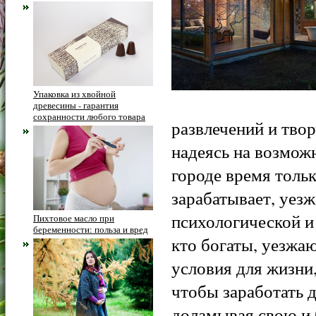
Упаковка из хвойной
древесины - гарантия
сохранности любого товара
развлечений и твор
надеясь на возможн
городе время тольк
зарабатывает, уезж
психологической и
Пихтовое масло при
беременности: польза и вред
кто богаты, уезжаю
условия для жизни,
чтобы заработать 
доламывая свою и 