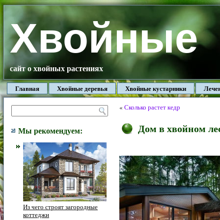
Хвойные
сайт о хвойных растениях
Главная
Хвойные деревья
Хвойные кустарники
Лече
«
Сколько растет кедр
Дом в хвойном ле
Мы рекомендуем:
Из чего строят загородные
коттеджи