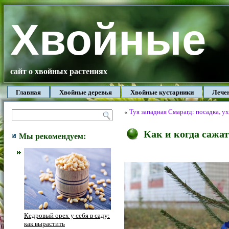
Хвойные
сайт о хвойных растениях
Главная
Хвойные деревья
Хвойные кустарники
Лече
«
Туя западная Смарагд: посадка, у
Как и когда сажа
Мы рекомендуем:
Кедровый орех у себя в саду:
как вырастить