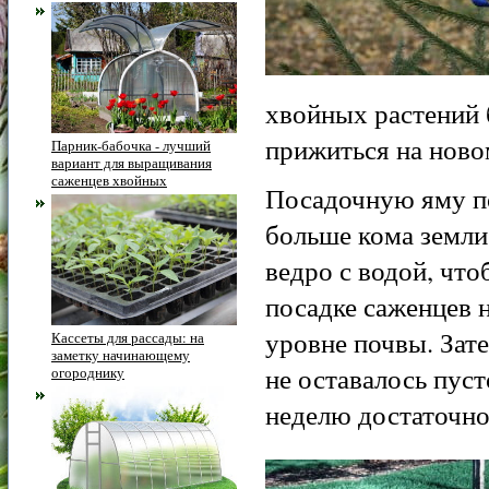
хвойных растений 
прижиться на ново
Парник-бабочка - лучший
вариант для выращивания
саженцев хвойных
Посадочную яму по
больше кома земли
ведро с водой, чт
посадке саженцев 
уровне почвы. Зат
Кассеты для рассады: на
заметку начинающему
не оставалось пуст
огороднику
неделю достаточно