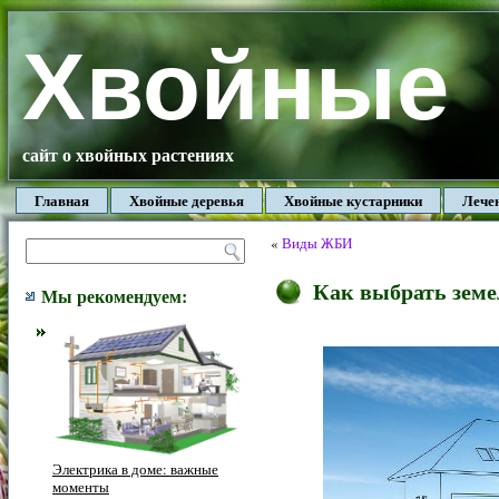
Хвойные
сайт о хвойных растениях
Главная
Хвойные деревья
Хвойные кустарники
Лече
«
Виды ЖБИ
Как выбрать земе
Мы рекомендуем:
Электрика в доме: важные
моменты