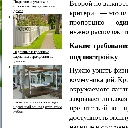
Второй по важност
Подготовка участка к
строительству деревянных
критерий — это п
домов
пропорцию — один 
нужно расположить
Какие требовани
Надежные и красивые
под постройку
варианты ограждения на
участке
Нужно узнать физи
коммуникаций. Кро
окружаемого ландш
закрывает ли какая
Запах хвои и свежий воздух:
препятствий по ши
идеальный сон под открытым
небом
доступность экспл
наличие и состоян