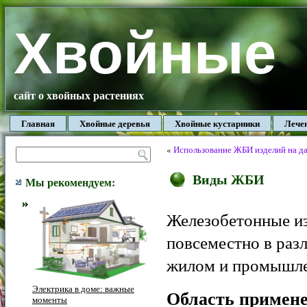
Хвойные
сайт о хвойных растениях
Главная
Хвойные деревья
Хвойные кустарники
Лече
«
Использование ЖБИ изделий на дач
Виды ЖБИ
Мы рекомендуем:
Железобетонные и
повсеместно в раз
жилом и промышле
Электрика в доме: важные
Область примен
моменты