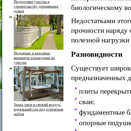
Подготовка участка к
биологическому в
строительству деревянных
домов
Недостатками этог
прочности наряду 
полезной нагрузки
Разновидности
Надежные и красивые
варианты ограждения на
участке
Существует широко
предназначенных д
плиты перекрыт
сваи;
Запах хвои и свежий воздух:
идеальный сон под открытым
фундаментные б
небом
опорные подушк