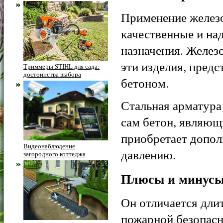
Применение железо
качественные и на
назначения. Желез
эти изделия, пред
Триммеры STIHL для сада:
достоинства выбора
бетоном.
Стальная арматура
сам бетон, являющ
приобретает допол
Видеонаблюдение
давлению.
загородного коттеджа
Плюсы и минус
Он отличается дли
пожарной безопасн