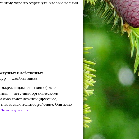
рганизму хорошо отдохнуть, чтобы с новыми
доступных и действенных
дур — хвойная ванна.
 выделяющимися из хвои (или ее
слами — летучими органическими
ла оказывают дезинфицирующее,
тивовоспалительное действие. Они легко
х
Читать далее
→