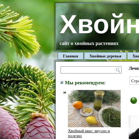
Хвой
сайт о хвойных растениях
Главная
Хвойные деревья
Хво
Лечи
Стра
Мы рекомендуем:
Хвойный квас: вкусно и
полезно