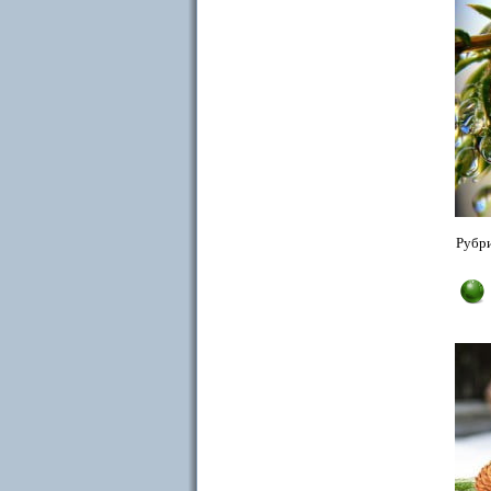
Рубри