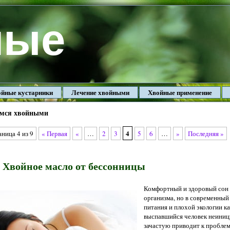
ные
йные кустарники
Лечение хвойными
Хвойные применение
мся хвойными
4
ница 4 из 9
« Первая
«
…
2
3
5
6
…
»
Последняя »
Хвойное масло от бессонницы
Комфортный и здоровый сон 
организма, но в современный
питания и плохой экологии к
выспавшийся человек неиници
зачастую приводит к проблем