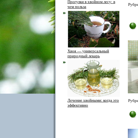
Прогулки в хвойном лесу: в
Рубри
чем польза
Хвоя — универсальный
природный лекарь
Лечение хвойными: когда это
Рубри
эффективно