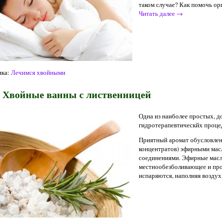
таком случае? Как помочь о
Читать далее
→
ка:
Лечимся хвойными
Хвойные ванны с лиственницей
Одна из наиболее простых, 
гидротерапевтическйх проце
Приятный аромат обусловлен
концентратов) эфирными ма
соединениями. Эфирные мас
местнообезболивающее и про
испаряются, наполняя возду