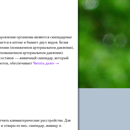
ровления организма являются скипидарные
ается в аптеке и бывает двух видов. Белая
ензии (пониженном артериальном давлении),
 (повышенном артериальном давлении).
составов — живичный скипидар, который
воток, обеспечивает
Читать далее
→
гчить климактерические расстройства. Для
 и отвары из них, скипидар, живицу и