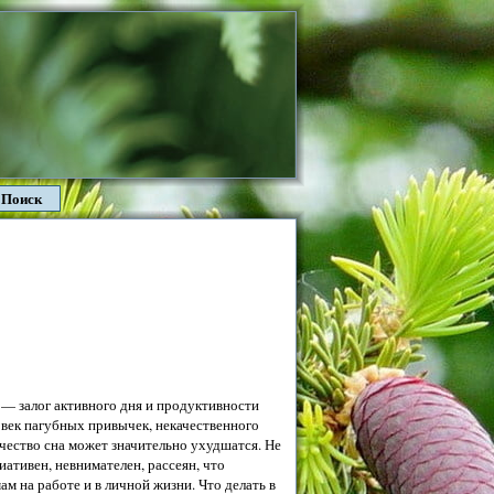
Поиск
— залог активного дня и продуктивности
 век пагубных привычек, некачественного
ачество сна может значительно ухудшатся. Не
ативен, невнимателен, рассеян, что
ам на работе и в личной жизни.
Что делать в