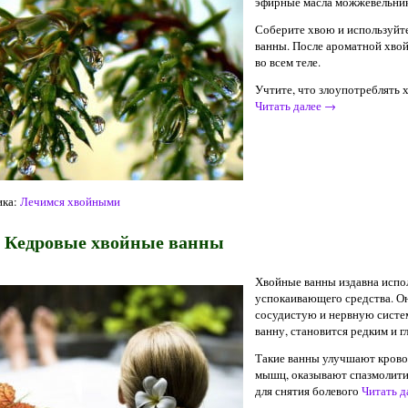
эфирные масла можжевельник
Соберите хвою и ис­пользуйт
ванны. После ароматной хвой
во всем теле.
Учтите, что злоупотреблять 
Читать далее
→
ка:
Лечимся хвойными
Кедровые хвойные ванны
Хвойные ванны издавна испол
успокаивающего средства. Он
сосудистую и нерв­ную систе
ванну, становится редким и г
Такие ванны улучшают крово
мышц, оказывают спазмолити
для снятия боле­вого
Читать д