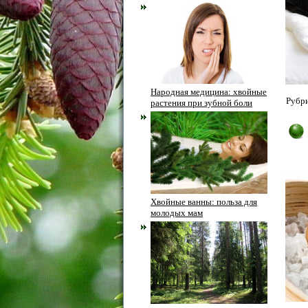
Народная медицина: хвойные
Рубри
растения при зубной боли
Хвойные ванны: польза для
молодых мам