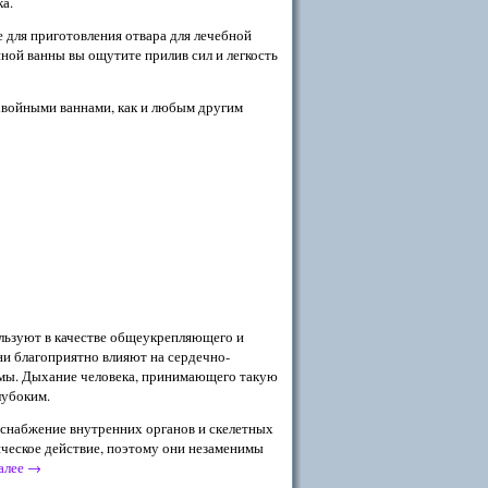
а.
е для приготовления отвара для лечебной
ной ванны вы ощутите прилив сил и легкость
хвойными ваннами, как и любым другим
ьзуют в качестве об­щеукрепляющего и
и благоприятно влияют на сердечно-
мы. Дыхание человека, принимающего та­кую
лубоким.
снабжение внутренних орга­нов и скелетных
ческое действие, поэтому они незаменимы
алее
→