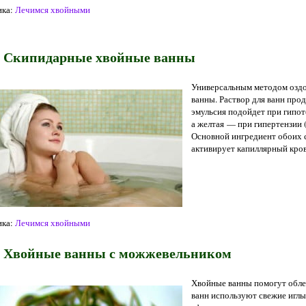
ка:
Лечимся хвойными
Скипидарные хвойные ванны
Универсальным методом оздо
ванны. Раствор для ванн про­д
эмульсия подойдет при гипот
а желтая — при гипертензии
Основной ингредиент обоих 
активирует капиллярный кро
ка:
Лечимся хвойными
Хвойные ванны с можжевельником
Хвойные ванны помогут обле
ванн используют свежие иглы