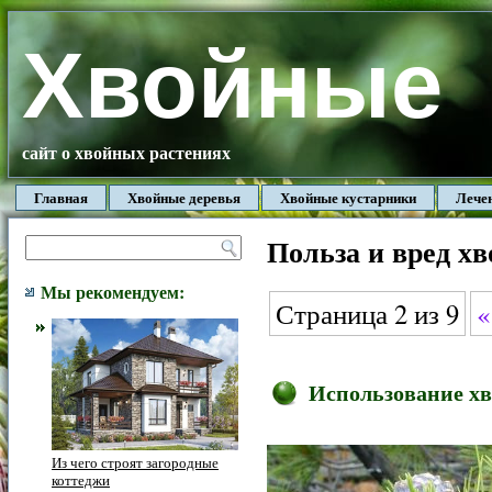
Хвойные
сайт о хвойных растениях
Главная
Хвойные деревья
Хвойные кустарники
Лече
Польза и вред х
Мы рекомендуем:
Страница 2 из 9
«
Использование хв
Из чего строят загородные
коттеджи