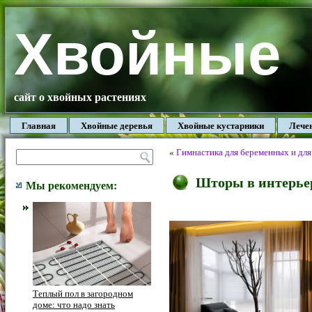
Хвойные
сайт о хвойных растениях
Главная
Хвойные деревья
Хвойные кустарники
Лече
«
Гимнастика для беременных и для
Шторы в интерье
Мы рекомендуем:
Теплый пол в загородном
доме: что надо знать