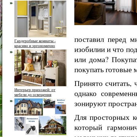
поставил перед м
Гардеробные комнаты -
красиво и эргономично
изобилии и что по
или дома? Покупа
покупать готовые 
Принято считать, 
Интерьер прихожей: от
однако современн
мебели до освещения
зонируют простран
Для просторных к
который гармони