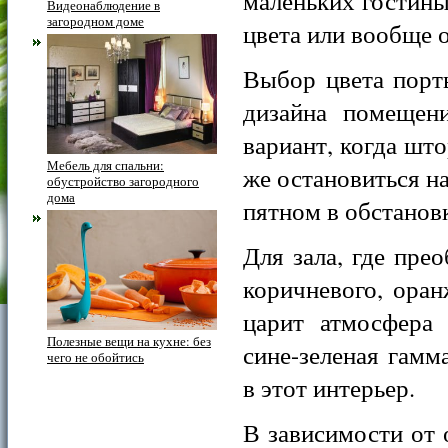
маленьких гостины
Видеонаблюдение в
загородном доме
цвета или вообще 
Выбор цвета порт
дизайна помещен
вариант, когда шт
Мебель для спальни:
же остановиться н
обустройство загородного
дома
пятном в обстановк
Для зала, где пре
коричневого, оран
царит атмосфера 
Полезные вещи на кухне: без
сине-зеленая гам
чего не обойтись
в этот интерьер.
В зависимости от